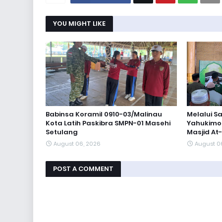
YOU MIGHT LIKE
Babinsa Koramil 0910-03/Malinau
Melalui S
Kota Latih Paskibra SMPN-01 Masehi
Yahukimo 
Setulang
Masjid A
August 06, 2026
August 0
POST A COMMENT