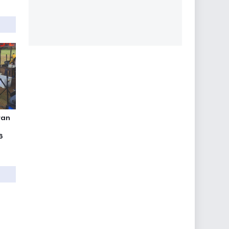
ran
6