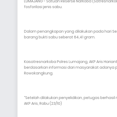
LUMAJANG - Satuan Reserse Narkoba (Satresnarko
fosforilasi jenis sabu.
Dalam penangkapan yang dilakukan pada hari Seni
barang bukti sabu seberat 64,41 gram.
Kasatresnarkoba Polres Lumajang, AKP Aris Hari
berdasarkan informasi dari masyarakat adanya 
Rowokangkung.
“Setelah dilakukan penyelidikan, petugas berhas
AKP Aris, Rabu (23/10)