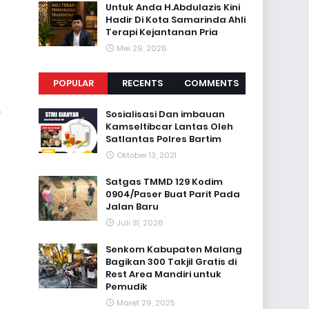
Untuk Anda H.Abdulazis Kini
Hadir Di Kota Samarinda Ahli
Terapi Kejantanan Pria
Mei 29, 2026
POPULAR
RECENTS
COMMENTS
.
Sosialisasi Dan imbauan
Kamseltibcar Lantas Oleh
Satlantas Polres Bartim
Oktober 13, 2021
Satgas TMMD 129 Kodim
0904/Paser Buat Parit Pada
Jalan Baru
Juli 31, 2026
Senkom Kabupaten Malang
Bagikan 300 Takjil Gratis di
Rest Area Mandiri untuk
Pemudik
Maret 29, 2025