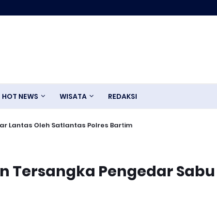
HOT NEWS
WISATA
REDAKSI
uat Parit Pada Jalan Baru
ibcar Lantas Oleh Satlantas Polres Bartim
an Tersangka Pengedar Sabu 