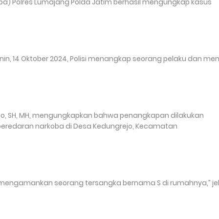
ba) Polres Lumajang Polda Jatim berhasil mengungkap kasus
n, 14 Oktober 2024, Polisi menangkap seorang pelaku dan men
anto, SH, MH, mengungkapkan bahwa penangkapan dilakukan
peredaran narkoba di Desa Kedungrejo, Kecamatan
il mengamankan seorang tersangka bernama S di rumahnya,” je