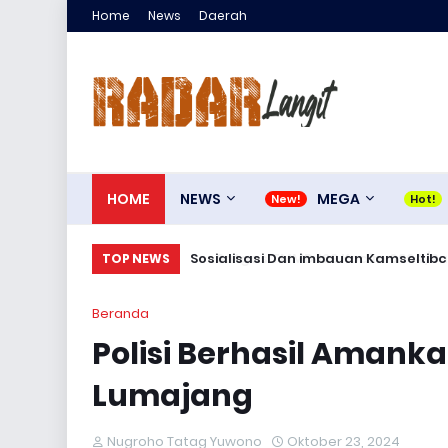
Home
News
Daerah
HOME
NEWS
MEGA
Satgas TMMD 129 Kodim 0904/Paser B
Sosialisasi Dan imbauan Kamselt
TOP NEWS
Beranda
Polisi Berhasil Amank
Lumajang
Nugroho Tatag Yuwono
Oktober 23, 2024