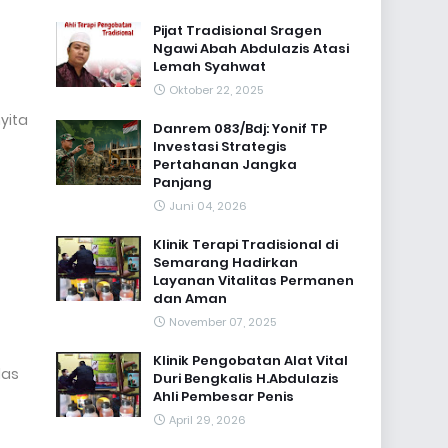
Pijat Tradisional Sragen
Ngawi Abah Abdulazis Atasi
Lemah Syahwat
Oktober 22, 2025
yita
Danrem 083/Bdj: Yonif TP
Investasi Strategis
Pertahanan Jangka
Panjang
Juni 04, 2026
Klinik Terapi Tradisional di
Semarang Hadirkan
Layanan Vitalitas Permanen
dan Aman
November 07, 2025
Klinik Pengobatan Alat Vital
las
Duri Bengkalis H.Abdulazis
Ahli Pembesar Penis
April 29, 2026