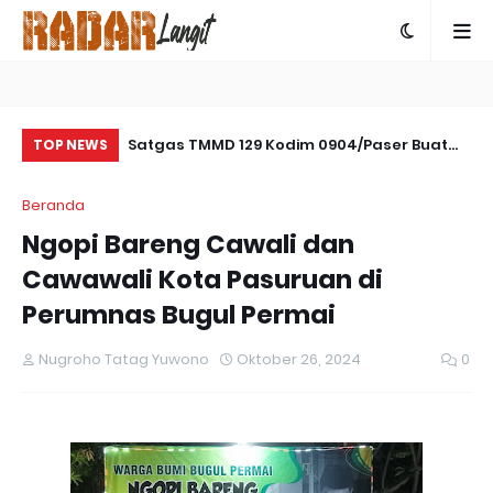
amseltibcar
Satgas TMMD 129 Kodim 0904/Paser Buat
Se
TOP NEWS
es Bartim
Parit Pada Jalan Baru
Ta
Beranda
Pe
Ngopi Bareng Cawali dan
Cawawali Kota Pasuruan di
Perumnas Bugul Permai
Nugroho Tatag Yuwono
Oktober 26, 2024
0