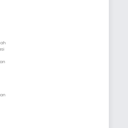
kah
si
nan
kan