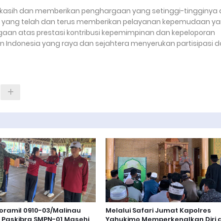
kasih dan memberikan penghargaan yang setinggi-tingginya 
an yang telah dan terus memberikan pelayanan kepemudaan y
gaan atas prestasi kontribusi kepemimpinan dan kepeloporan
ndonesia yang raya dan sejahtera menyerukan partisipasi 
oramil 0910-03/Malinau
Melalui Safari Jumat Kapolres
h Paskibra SMPN-01 Masehi
Yahukimo Memperkenalkan Diri d