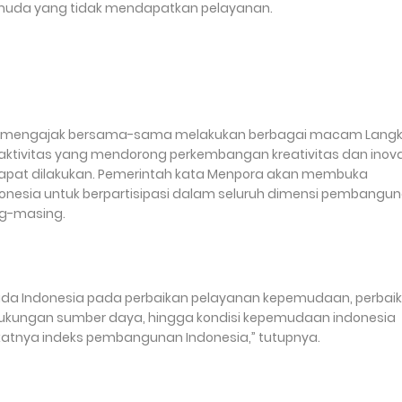
emuda yang tidak mendapatkan pelayanan.
a mengajak bersama-sama melakukan berbagai macam Lang
tivitas yang mendorong perkembangan kreativitas dan inova
apat dilakukan. Pemerintah kata Menpora akan membuka
esia untuk berpartisipasi dalam seluruh dimensi pembangu
g-masing.
emuda Indonesia pada perbaikan pelayanan kepemudaan, perbai
ukungan sumber daya, hingga kondisi kepemudaan indonesia
katnya indeks pembangunan Indonesia,” tutupnya.