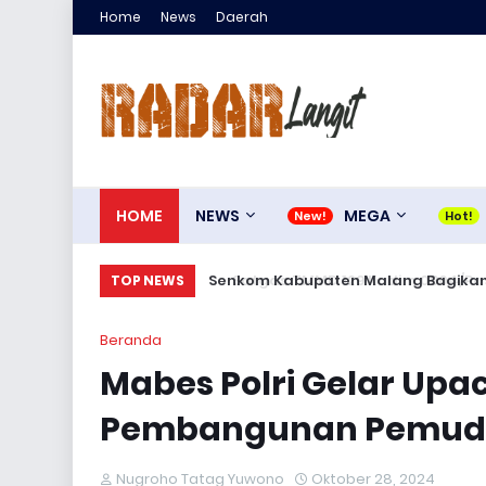
Home
News
Daerah
HOME
NEWS
MEGA
Senkom Kabupaten Malang Bagikan 30
TOP NEWS
Beranda
Mabes Polri Gelar Up
Pembangunan Pemuda 
Nugroho Tatag Yuwono
Oktober 28, 2024