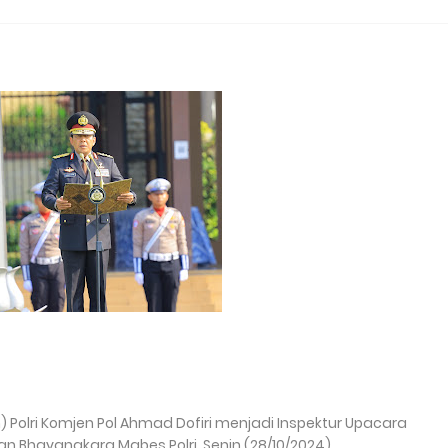
olri Komjen Pol Ahmad Dofiri menjadi Inspektur Upacara
 Bhayangkara Mabes Polri, Senin (28/10/2024).