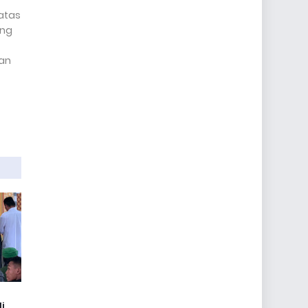
atas
ang
dan
i