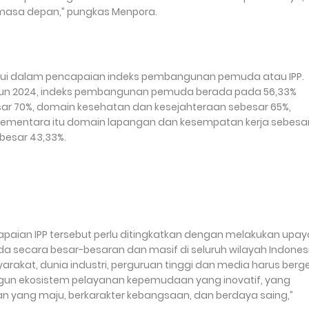
masa depan,” pungkas Menpora.
ketahui dalam pencapaian indeks pembangunan pemuda atau IPP.
ahun 2024, indeks pembangunan pemuda berada pada 56,33%
ar 70%, domain kesehatan dan kesejahteraan sebesar 65%,
 sementara itu domain lapangan dan kesempatan kerja sebesa
besar 43,33%.
apaian IPP tersebut perlu ditingkatkan dengan melakukan upay
ecara besar-besaran dan masif di seluruh wilayah Indonesi
akat, dunia industri, perguruan tinggi dan media harus berg
bangun ekosistem pelayanan kepemudaan yang inovatif, yang
ang maju, berkarakter kebangsaan, dan berdaya saing,”