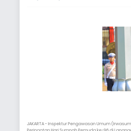
JAKARTA - Inspektur Pengawasan Umum (Irwasum) P
Peringatan Hari Sumpah Pemuda ke-96 di Lapangan