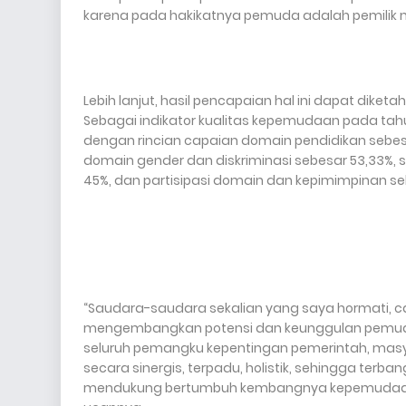
karena pada hakikatnya pemuda adalah pemilik 
Lebih lanjut, hasil pencapaian hal ini dapat di
Sebagai indikator kualitas kepemudaan pada t
dengan rincian capaian domain pendidikan sebes
domain gender dan diskriminasi sebesar 53,33%,
45%, dan partisipasi domain dan kepimimpinan se
“Saudara-saudara sekalian yang saya hormati, c
mengembangkan potensi dan keunggulan pemuda s
seluruh pemangku kepentingan pemerintah, masyar
secara sinergis, terpadu, holistik, sehingga ter
mendukung bertumbuh kembangnya kepemudaan y