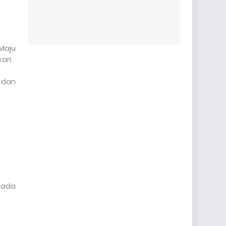
Maju
kan
, dan
pada