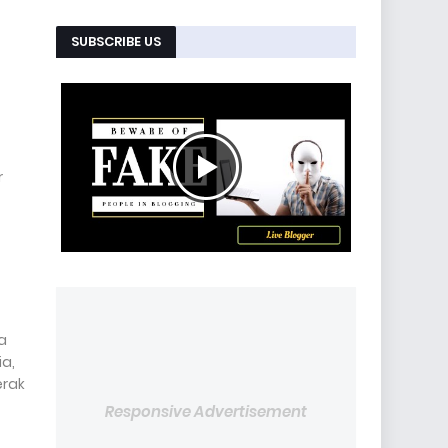
SUBSCRIBE US
r
a
a,
erak
Responsive Advertisement