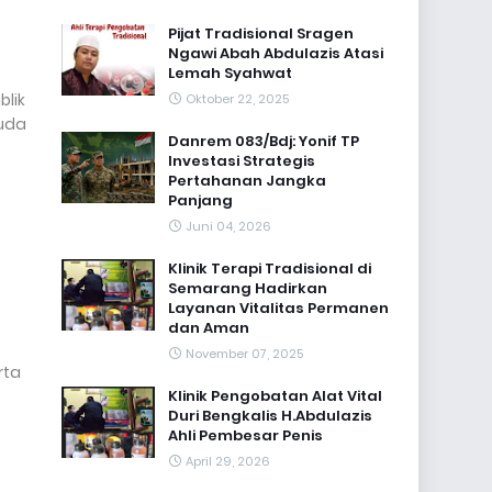
Pijat Tradisional Sragen
Ngawi Abah Abdulazis Atasi
Lemah Syahwat
lik
Oktober 22, 2025
muda
Danrem 083/Bdj: Yonif TP
Investasi Strategis
Pertahanan Jangka
Panjang
Juni 04, 2026
Klinik Terapi Tradisional di
Semarang Hadirkan
Layanan Vitalitas Permanen
dan Aman
November 07, 2025
rta
Klinik Pengobatan Alat Vital
Duri Bengkalis H.Abdulazis
Ahli Pembesar Penis
April 29, 2026