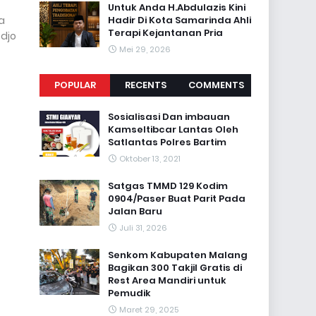
Untuk Anda H.Abdulazis Kini
a
Hadir Di Kota Samarinda Ahli
Terapi Kejantanan Pria
djo
Mei 29, 2026
POPULAR
RECENTS
COMMENTS
Sosialisasi Dan imbauan
Kamseltibcar Lantas Oleh
Satlantas Polres Bartim
Oktober 13, 2021
Satgas TMMD 129 Kodim
0904/Paser Buat Parit Pada
Jalan Baru
Juli 31, 2026
Senkom Kabupaten Malang
Bagikan 300 Takjil Gratis di
Rest Area Mandiri untuk
Pemudik
Maret 29, 2025