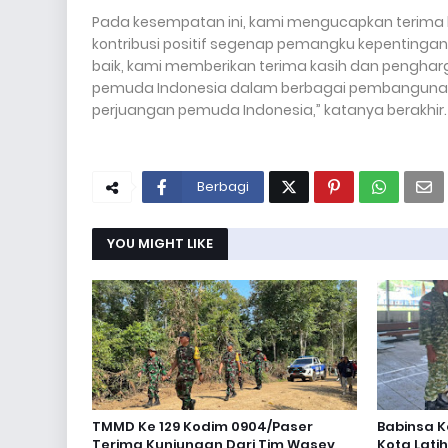
Pada kesempatan ini, kami mengucapkan terima 
kontribusi positif segenap pemangku kepenting
baik, kami memberikan terima kasih dan penghar
pemuda Indonesia dalam berbagai pembangunan I
perjuangan pemuda Indonesia,” katanya berakhir.
Berbagi
YOU MIGHT LIKE
TMMD Ke 129 Kodim 0904/Paser
Babinsa K
Terima Kunjungan Dari Tim Wasev
Kota Lati