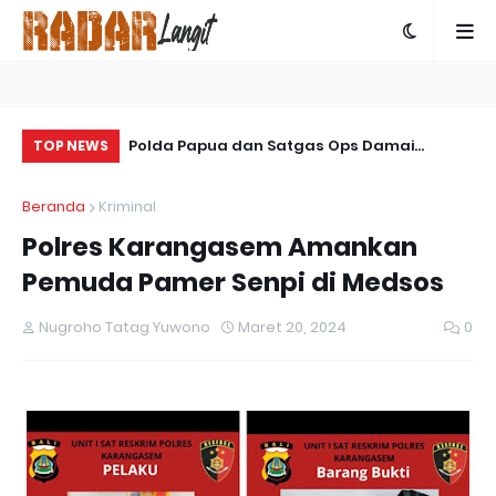
an Marshalling
Polda Papua dan Satgas Ops Damai
So
TOP NEWS
ukan Yonif TP
Cartenz-2025 Bersinergi Ungkap Kasus
La
Beranda
Kriminal
Penembakan Warga Sipil di Yalimo
Polres Karangasem Amankan
Pemuda Pamer Senpi di Medsos
Nugroho Tatag Yuwono
Maret 20, 2024
0