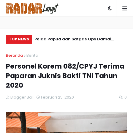
 Bagikan 300
Polda Papua dan Satgas Ops Damai
So
TOP NEWS
andiri untuk
Cartenz-2025 Bersinergi Ungkap Kasus
La
Beranda
Berita
Penembakan Warga Sipil di Yalimo
Personel Korem 082/CPYJ Terima
Paparan Juknis Bakti TNI Tahun
2020
Blogger Bali
Februari 25, 2020
0