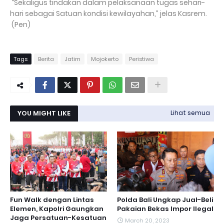
“Sekaligus tindakan dalam pelaksanaan tugas sehari-
hari sebagai Satuan kondisi kewilayahan,” jelas Kasrem.
(Pen)
Tags
Berita
Jatim
Mojokerto
Peristiwa
YOU MIGHT LIKE
Lihat semua
Fun Walk dengan Lintas
Polda Bali Ungkap Jual-Beli
Elemen, Kapolri Gaungkan
Pakaian Bekas Impor Ilegal
Jaga Persatuan-Kesatuan
March 20, 2023