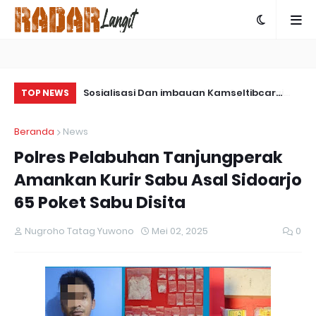
ps Damai
Sosialisasi Dan imbauan Kamseltibcar
Co
TOP NEWS
ngkap Kasus
Lantas Oleh Satlantas Polres Bartim
Be
Beranda
News
 Yalimo
Da
Polres Pelabuhan Tanjungperak
Amankan Kurir Sabu Asal Sidoarjo
65 Poket Sabu Disita
Nugroho Tatag Yuwono
Mei 02, 2025
0