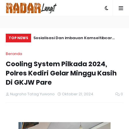
ps Damai
Sosialisasi Dan imbauan Kamseltibcar
Sa
TOP NEWS
ngkap Kasus
Lantas Oleh Satlantas Polres Bartim
Pa
Beranda
 Yalimo
Cooling System Pilkada 2024,
Polres Kediri Gelar Minggu Kasih
Di GKJW Pare
Nugroho Tatag Yuwono
Oktober 21, 2024
0